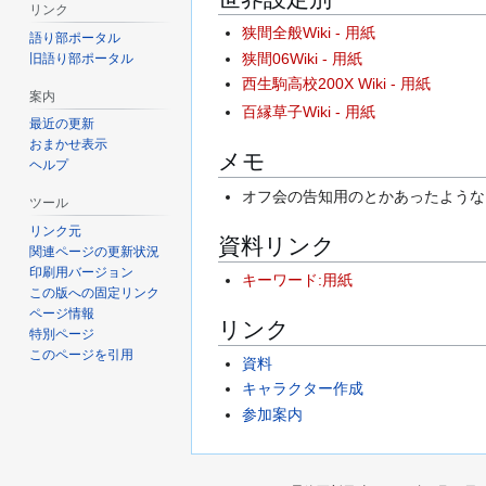
リンク
狭間全般Wiki - 用紙
語り部ポータル
狭間06Wiki - 用紙
旧語り部ポータル
西生駒高校200X Wiki - 用紙
案内
百縁草子Wiki - 用紙
最近の更新
おまかせ表示
メモ
ヘルプ
オフ会の告知用のとかあったような
ツール
リンク元
資料リンク
関連ページの更新状況
印刷用バージョン
キーワード:用紙
この版への固定リンク
ページ情報
リンク
特別ページ
このページを引用
資料
キャラクター作成
参加案内