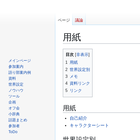
ページ
議論
用紙
ナ
検
目次
ビ
索
メインページ
1
用紙
ゲ
に
参加案内
2
世界設定別
ー
移
語り部案内例
3
メモ
資料
シ
動
4
資料リンク
世界設定
ョ
5
リンク
ノウハウ
ン
ツール
に
企画
移
用紙
オフ会
動
小辞典
自己紹介
話題まとめ
キャラクターシート
参加者
ToDo
世界設定別