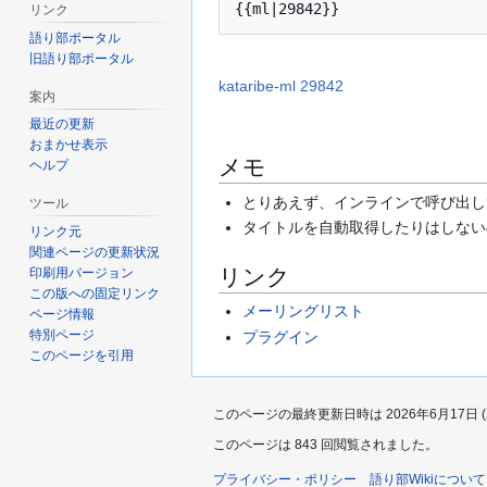
{{ml|29842}}
リンク
語り部ポータル
旧語り部ポータル
kataribe-ml 29842
案内
最近の更新
おまかせ表示
メモ
ヘルプ
とりあえず、インラインで呼び出し
ツール
タイトルを自動取得したりはしない
リンク元
関連ページの更新状況
リンク
印刷用バージョン
この版への固定リンク
メーリングリスト
ページ情報
特別ページ
プラグイン
このページを引用
このページの最終更新日時は 2026年6月17日 (水)
このページは 843 回閲覧されました。
プライバシー・ポリシー
語り部Wikiについて