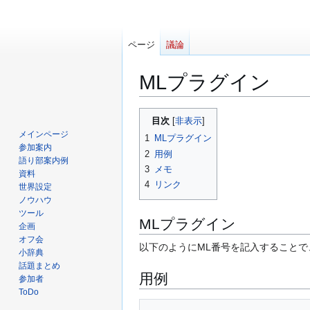
ページ
議論
MLプラグイン
ナ
検
目次
ビ
索
メインページ
1
MLプラグイン
ゲ
に
参加案内
2
用例
ー
移
語り部案内例
3
メモ
資料
シ
動
4
リンク
世界設定
ョ
ノウハウ
ン
ツール
に
MLプラグイン
企画
移
オフ会
以下のようにML番号を記入すること
動
小辞典
話題まとめ
用例
参加者
ToDo